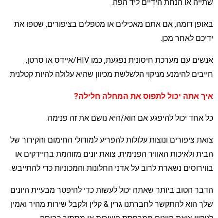
תייה או הנחת הידיים ליד הפה.
אופן דומה, אם אתם מאכילים או מטפלים בציפורים, שטפו את
דיכם לאחר מכן.
אנשים עם מערכת חיסונית נפגעת, כמו HIV/איידס או סרטן,
ייבים להימנע מניקוי הלשלשת מכיוון שהיא עלולה להיות קטלנית.
יך אתה יכול לתפוס את המחלה חלילה?
ל אחד יכול להיפגע אם הוא/היא נושם את זה פנימה.
ואת ציפורים ונוצות עלולות להפריע למודולי החימום והקירור של
בית ולאיכות האוויר הפנימית. צואת יונים מזוהמת בחיידקים או
ווירוסים נשארת לרוב על אדני החלונות והמכוניות כדי להתייבש.
דבר הטוב ביותר שאתה יכול לעשות כדי להיפטר מבעיית היונים
לך הוא להתקשר לחברתנו גרין & קלין ולקבל שירות מהיר ואמין