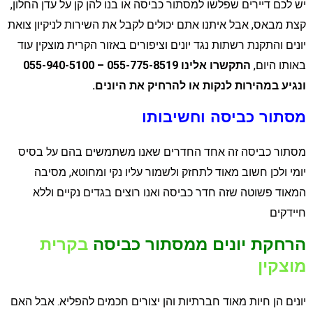
ש לכם דיירים שפלשו למסתור כביסה או בנו להן קן על עדן החלון,
צת מבאס, אבל איתנו אתם יכולים לקבל את השירות לניקיון צואת
ונים והתקנת רשתות נגד יונים וציפורים באזור הקרית מוצקין עוד
אותו היום,
התקשרו אלינו 055-775-8519 – 055-940-5100
נגיע במהירות לנקות או להרחיק את היונים.
סתור כביסה וחשיבותו
סתור כביסה זה אחד החדרים שאנו משתמשים בהם על בסיס
ומי ולכן חשוב מאוד לתחזק ולשמור עליו נקי ומחוטא, מסיבה
מאוד פשוטה שזה חדר כביסה ואנו רוצים בגדים נקיים וללא
יידקים
רחקת יונים ממסתור כביסה
בקרית
וצקין
ונים הן חיות מאוד חברתיות והן יצורים חכמים להפליא. אבל האם