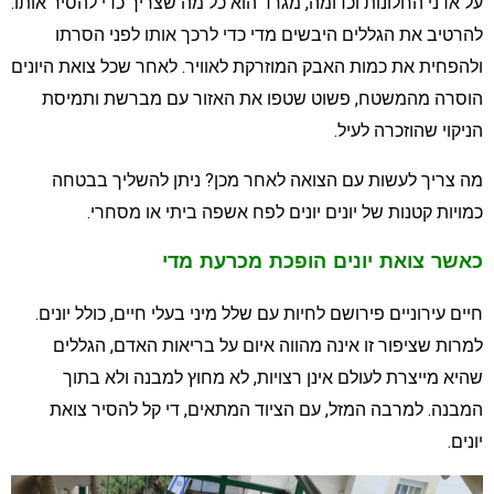
ל אדני החלונות וכדומה, מגרד הוא כל מה שצריך כדי להסיר אותו.
הרטיב את הגללים היבשים מדי כדי לרכך אותו לפני הסרתו
להפחית את כמות האבק המוזרקת לאוויר. לאחר שכל צואת היונים
וסרה מהמשטח, פשוט שטפו את האזור עם מברשת ותמיסת
ניקוי שהוזכרה לעיל.
ה צריך לעשות עם הצואה לאחר מכן? ניתן להשליך בבטחה
מויות קטנות של יונים יונים לפח אשפה ביתי או מסחרי.
אשר צואת יונים הופכת מכרעת מדי
יים עירוניים פירושם לחיות עם שלל מיני בעלי חיים, כולל יונים.
מרות שציפור זו אינה מהווה איום על בריאות האדם, הגללים
היא מייצרת לעולם אינן רצויות, לא מחוץ למבנה ולא בתוך
מבנה. למרבה המזל, עם הציוד המתאים, די קל להסיר צואת
ונים.