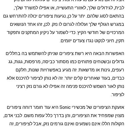
בית, לגידולים שלך, לאזורי התעשייה, או אפילו למשרד שלך,
התאם לסוג שלהם. יתר על כן, נגיעות ציפורים יכולה להתרחש גם
מגרש הגולף שלך ועלולה לגרום לו נזק. לכן, זהו אחד הנושאים
מרכזיים של חודשי הקיץ. כדי לשמור על ניקיון המתקנים ותפקוד
קין, חיוני לנקוט נגדו צעדים יזומים.
אפשרות הבאה היא רשת ציפורים שניתן להשתמש בה בחללים
דולים ובשטחים פתוחים כמו מסתור כביסה, מרפסות, גגות, גג
עפים, גינות או מדשאות. זה מגיע באפשרויות שונות; חלקם
בדים, בעוד שאחרים קלים יותר. זה לא נותן לציפור להיכנס אלא
ותן לאור השמש להיכנס פנימה זה אפילו לא גורם נזק רציני
ציפור.
אזעקת הציפורים של מכשירי Sonic היא עוד חומר דוחה ציפורים
צוין שמפחיד את הציפורים, והן בדרך כלל עפות משם. לבני אדם,
קולות הללו אינם נשמעים ואינם גורמים נזק, אבל לציפורים, זה