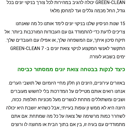
GREEN-CLEAN יכולה להגיב במהירות לכל צורך בניקוי יונים בכל
ודל, החל מכמה גללים ועד למחסן מלא!
15 שנות הניסיון שלנו בניקוי יונים לימד אותנו כל מה שאנחנו
ריכים לדעת כדי להתמודד גם עם העבודות המורכבות ביותר. אל
יקח סיכון איתך, עם המשפחה שלך, או אפילו עם העובדים שלך.
התקשר לאנשי המקצוע לניקוי צואת יונים ב- GREEN-CLEAN 7
מים בשבוע לעזרה.
יצד לנקות בבטחה צואת יונים ממסתור כביסה
אזורים עירוניים, היונים הן חלק מחיי היומיום של תושבי הערים.
נחנו רואים אותם מטיילים על המדרכות בלי לחשוש מעוברים
שבים ומשתוללים מתחת לגשרים מעל מכוניות חולפות. ככזה,
יונה היא לא ממש זן עופות בעייתי, אבל כשהיא יושבת היא יכולה
שחרר כמות מרשימה של צואה על כל מה שמתחת. אם אתם
תמודדים עם בעיה זו, בין אם בתוך הבית או מחוצה לו ורוצים