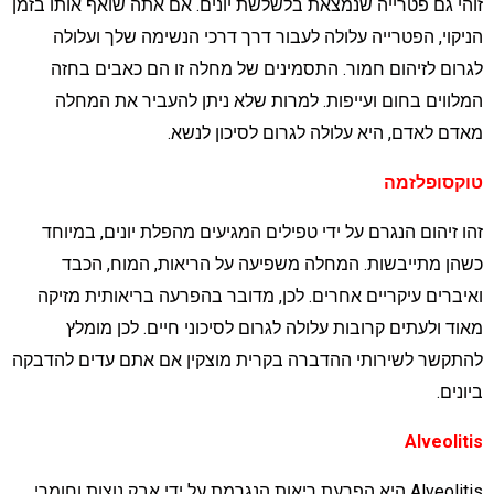
והי גם פטרייה שנמצאת בלשלשת יונים. אם אתה שואף אותו בזמן
ניקוי, הפטרייה עלולה לעבור דרך דרכי הנשימה שלך ועלולה
גרום לזיהום חמור. התסמינים של מחלה זו הם כאבים בחזה
מלווים בחום ועייפות. למרות שלא ניתן להעביר את המחלה
אדם לאדם, היא עלולה לגרום לסיכון לנשא.
וקסופלזמה
הו זיהום הנגרם על ידי טפילים המגיעים מהפלת יונים, במיוחד
שהן מתייבשות. המחלה משפיעה על הריאות, המוח, הכבד
איברים עיקריים אחרים. לכן, מדובר בהפרעה בריאותית מזיקה
אוד ולעתים קרובות עלולה לגרום לסיכוני חיים. לכן מומלץ
התקשר לשירותי ההדברה בקרית מוצקין אם אתם עדים להדבקה
יונים.
Alveoliti
Alveolitis היא הפרעת ריאות הנגרמת על ידי אבק נוצות וחומרי