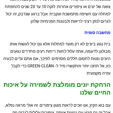
צואה של יונים או ציפורים אחרות. לוקח 10 עד 20 שנים להתפתח
מחלה עם חשיפה מתמשכת ועקבית. אבל ברגע שנדבק, זה יכול
גרום לנזק רציני לריאות ולבטנות הפנימיות שלהן.
חשבה סופית
ית נגוע ביונים לא רק מועד למחלות אלא גם יכול לעשות אותו
בולגן. לדוגמה, אתה עלול לחוות ריחות רעים מחדרים נגועים.
יונים נוטות לחסום חללים מסוימים. לפיכך, אם אתם עדים לבעיה
כזו, אל תחכו יותר והתקשרו מיד ל- GREEN-CLEAN כדי לקבל
זרה מקצועית.
רחקת יונים מומלצת לשמירה על איכות
חיים שלנו
ם בוא הקיץ, אנו זוכים לראות מגוון ציפורים. זה אולי מראה נפלא,
בל זה גם מגיע עם נגיעות איומה. ציפורים עלולות לגרום נזק