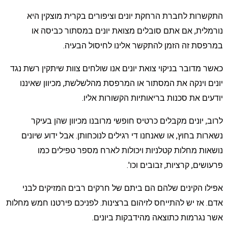
תקשרות לחברת הרחקת יונים וציפורים בקרית מוצקין היא
ורמלית, אם אתם סובלים מצואת יונים במסתור כביסה או
מרפסת זה הזמן להתקשר אלינו לחיסול הבעיה.
אשר מדובר בניקוי צואת יונים אנו שולחים צוות שיתקין רשת נגד
ונים וינקה את המסתור או המרפסת מהלשלשת, מכיוון שאיננו
ודעים את סכנות בריאותיות הקשורות אליו.
רוב, יונים מקבלים כרטיס חופשי מרובנו מכיוון שהן בעיקר
שארות בחוץ, או שאנחנו די רגילים לנוכחותן. אבל ידוע שיונים
ושאות מחלות קטלניות ויכולות לארח מספר טפילים כמו
רעושים, קרציות, זבובים וכו'.
פילו הקינים שלהם הם ביתם של חרקים רבים המזיקים לבני
דם. אז יש להתייחס לזיהום ברצינות. לפניכם פירטנו חמש מחלות
שר נגרמות כתוצאה מהידבקות ביונים.