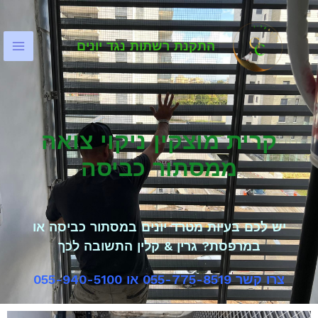
התקנת רשתות נגד יונים
קרית מוצקין ניקוי צואה
ממסתור כביסה
יש לכם בעיות מטרד יונים במסתור כביסה או
במרפסת? גרין & קלין התשובה לכך
צרו קשר 055-775-8519 או 055-940-5100