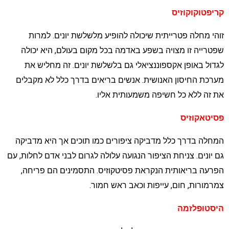
ריפטוקוקוזיס
והי מחלה פטרייתית שיכולה להופיע מלשלשת יונים. למרות
פטרייה זו מצויה בשפע באדמה בכל מקום בעולם, היא יכולה
גדול באופן אקספוננציאלי גם בלשלשת יונים. זה מחליש את
ערכת החיסון האנושית. אנשים בריאים בדרך כלל לא מקבלים
ת זה ללא כל חשיפה משמעותית אליו.
סיטאקוזיס
מחלה בדרך כלל מדביקה ציפורים כמו תוכים אך היא מדביקה
ם יונים. צניחת הציפור הנגועה עלולה לגרום לבני אדם לחלות, עם
פרעה בריאותית הנקראת פסיטקוזיס. התסמינים הם פריחה,
מרמורות, חום, עייפות וכאב ראש חמור.
יסטופלזמה