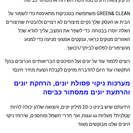
ניקיון צואת היונים ממרפסת השירות או מסתור כביסה.
GREEN& CLEAN משתמשת בטכניקות מתאימות כדי לשמור על
בית או העסק שלך נקיים מיצורים לא רצויים ולהבטיח שהיצורים
אלה יוסרו בבטחה. כדי לשפר את המצב, עליך לוודא שכל
אזורים מנוקים כראוי, וננקטים אמצעי מניעה כדי למנוע
הציפורים לפלוש לביתך/רכושך.
וצים ללמוד עוד על יונים ועל הסיכונים הבריאותיים הכרוכים בהן?
תקשרו עוד היום להדברת מזיקים לקבלת הצעת מחיר חינם!
ערכות ניקוי פסולת יונים, הרחקת יונים
הרתעת יונים ממסתור כביסה
הידעתם שיש בינינו כ-20 מיליון יונים, והצואה שלהן יכולה להיות
טלנית? מעליות גג וגגות, ועד חדרי חשמל ומחסנים, שירותי ניקוי
יונים שלנו מבוקשים מאוד.