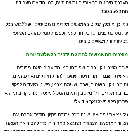
ערכת סיכונים בריאותיים ובטיחותיים, במיוחד אם העבודה
תבצע בגובה.
מו כן, מומלץ לנקוט באמצעים מקדימים מסוימים. יש ללבוש בכל
ת מסיכת פנים, סרבל חד פעמי וכפפות גומי, כמו גם משקפי
טיחות וזוג מגפיים טובים.
וצרים המשמשים להרוג חיידקים בלשלשת יונים
שנם מוצרי ניקוי רבים שפותחו במיוחד עבור צואת ציפורים.
אשית, ישנם חומרי חיטוי, שנועדו להרוג חיידקים ואורגניזמים,
חומרי ניקוי פשוטים, שכפי ששמם מרמז, פשוט מיועדים לניקוי.
רוב המקרים, דלי מי סבון חמים המכיל מעט חומר ניקוי ביתי הוא
תרון ניקוי פשוט אך אידיאלי.
יקוי צואת יונים אינו שונה מכל עבודת ניקיון יסודית אחרת. עם
ציוד המתאים, העבודה תתבצע במהירות. כדי להסיר את הגואנו