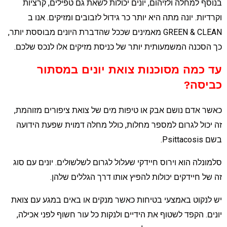
נוסף למחלה ולזיהום, יונים יכולות לשאת גם טפילים, קרציות
קרדיות. יונה מתה היא יותר כר גידול לזבובים ומזיקים. אנו ב
GREEN & CLEAN מאמינים שככל שהדברת היונים מבוססת יותר,
ך הסכנה המשמעותית יותר של כניסת מזיקים אלו לנכס שלכם.
ד כמה מסוכנות צואת יונים במסתור
ביסה?
אשר אדם נושם אבק או טיפות מים של צואת ציפורים מזוהמת,
ה יכול לגרום למספר מחלות, כולל מחלה דמוית שפעת הידועה
 Psittacosis.
למונלה הוא וירוס חיידקי שעלול לגרום לשלשולים. יונים עם סוג
ה של חיידקים יכולות להפיץ אותו דרך הגללים שלהן.
ש לנקוט באמצעי בטיחות כאשר מנקים או באים במגע עם צואת
ונים. הקפד לשטוף את הידיים ולנקות כל עור חשוף לפני אכילה,