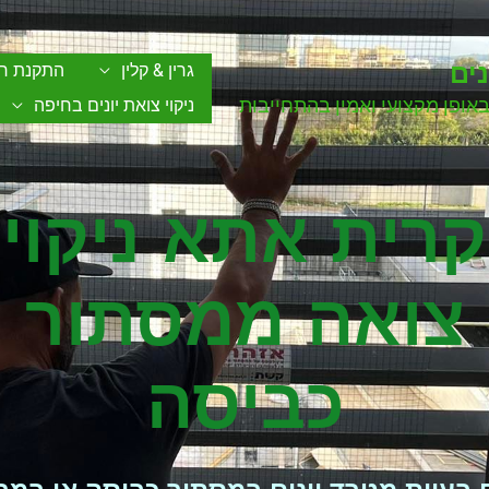
ים
גרין & קלין
התקנת רש
באופן מקצועי ואמין בהתחייבות
ניקוי צואת יונים בחיפה
קרית אתא ניקוי
צואה ממסתור
כביסה