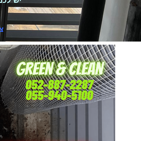
יש לכם
צרו ק