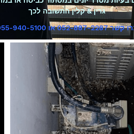
 בעיות מטרד יונים במסתור כביסה או במ
גרין & קלין התשובה לכך
שר 052-887-2287 או 055-940-5100