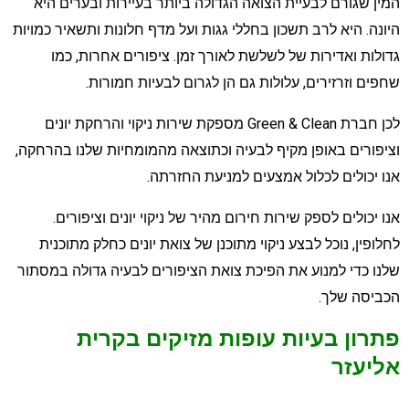
מין שגורם לבעיית הצואה הגדולה ביותר בעיירות ובערים היא
יונה. היא לרב תשכון בחללי גגות ועל מדף חלונות ותשאיר כמויות
דולות ואדירות של לשלשת לאורך זמן. ציפורים אחרות, כמו
חפים וזרזירים, עלולות גם הן לגרום לבעיות חמורות.
לכן חברת Green & Clean מספקת שירות ניקוי והרחקת יונים
ציפורים באופן מקיף לבעיה וכתוצאה מהמומחיות שלנו בהרחקה,
נו יכולים לכלול אמצעים למניעת החזרתה.
נו יכולים לספק שירות חירום מהיר של ניקוי יונים וציפורים.
חלופין, נוכל לבצע ניקוי מתוכנן של צואת יונים כחלק מתוכנית
לנו כדי למנוע את הפיכת צואת הציפורים לבעיה גדולה במסתור
כביסה שלך.
תרון בעיות עופות מזיקים בקרית
ליעזר