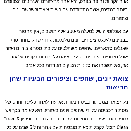
זור הקריות וחיפה בפרט, היא אחד מהאזורים העירוניים הצפופים
יותר במדינה, אשר מתמודדת עם בעיות צואת ולשלשת יונים
ציפורים.
עם אוכלוסייה של למעלה מ-300 אלף תושבים, אין מחסור
בניינים לאכלס ציפורים. יונים מלכלכות גורדי שחקים והורסות
אנלים סולאריים, שחפים משתלטים על בתי ספר ציבוריים ואזורי
וכל חיצוניים, ועורבים מטילים אימה על שכונות בקרית אליעזר.
ה, ואל תשכחו את סנוניות הצוקים הנודדות בכל אביב!
ואת יונים, שחפים וציפורים הבעיות שהן
ביאות
יקוי צואה ממסתור כביסה בקרית אליעזר לאחר פלישה והרס של
סתור הכביסה על ידי שחפים ויונים באזורינו היא לא מה בכך ויש
לטפל בזה ביעילות ובמהירות, על ידי פנייה לחברת הניקיון Green &
Clean תוכלו לקבל תוצאות מובטחות עם אחריות ל 5 שנים על כל