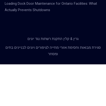
Loading Dock Door Maintenance for Ontario Facilities: What
Actually Prevents Shutdowns
גרין & קלין התקנת רשתות נגד יונים
סגירת מבואות וחסימת אזורי מחייה לציפורים ויונים לבניינים בתים
ומסחר