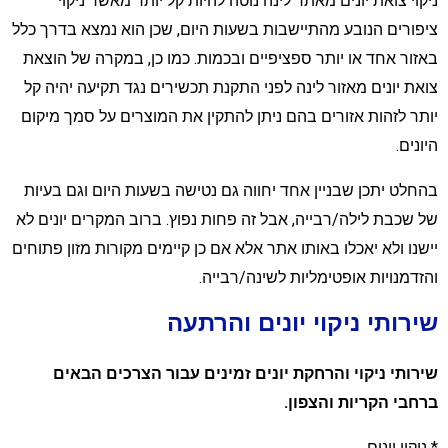
יקוי צואת יונים מאתר לינה נוטה להיות קל יותר מאשר ניקוי
יפורים הנובע מהתיישבות בשעות היום, שכן הוא נמצא בדרך כלל
אזור אחד או יותר ספציפיים ובכמות. כמו כן, במקרה של הוצאת
ואת יונים מאזור לינה לפני התקנת תכשירים נגד תקיעה יהיה קל
ותר לזהות אזורים בהם ניתן להתקין את המוצרים על סמך מיקום
יונים.
החלט יתכן שבניין אחד יחווה גם נטישה בשעות היום וגם בעיות
ל שכבת לילה/רבייה, אבל זה פחות נפוץ. ברוב המקרים יונים לא
ישנו ולא יאכלו באותו אתר אלא אם כן קיימים מקורות מזון פתוחים
הזדמנויות אופטימליות לשינה/רבייה.
ירותי ניקוי יונים והרתעה
ירותי ניקוי והרחקת יונים זמינים עבור הצרכים הבאים
רחבי הקריות והצפון.
 ניקוי יונים