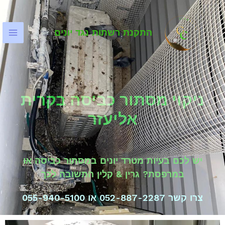
התקנת רשתות נגד יונים
ניקוי מסתור כביסה בקרית
אליעזר
יש לכם בעיות מטרד יונים במסתור כביסה או
במרפסת? גרין & קלין התשובה לכך
צרו קשר 052-887-2287 או 055-940-5100