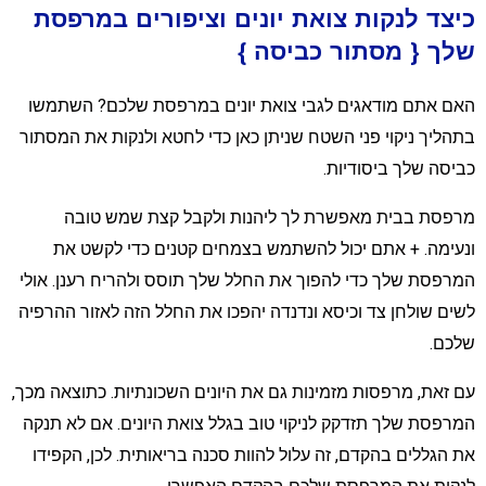
יצד לנקות צואת יונים וציפורים במרפסת
לך { מסתור כביסה }
אם אתם מודאגים לגבי צואת יונים במרפסת שלכם? השתמשו
תהליך ניקוי פני השטח שניתן כאן כדי לחטא ולנקות את המסתור
ביסה שלך ביסודיות.
רפסת בבית מאפשרת לך ליהנות ולקבל קצת שמש טובה
נעימה. + אתם יכול להשתמש בצמחים קטנים כדי לקשט את
מרפסת שלך כדי להפוך את החלל שלך תוסס ולהריח רענן. אולי
שים שולחן צד וכיסא ונדנדה יהפכו את החלל הזה לאזור ההרפיה
לכם.
ם זאת, מרפסות מזמינות גם את היונים השכונתיות. כתוצאה מכך,
מרפסת שלך תזדקק לניקוי טוב בגלל צואת היונים. אם לא תנקה
ת הגללים בהקדם, זה עלול להוות סכנה בריאותית. לכן, הקפידו