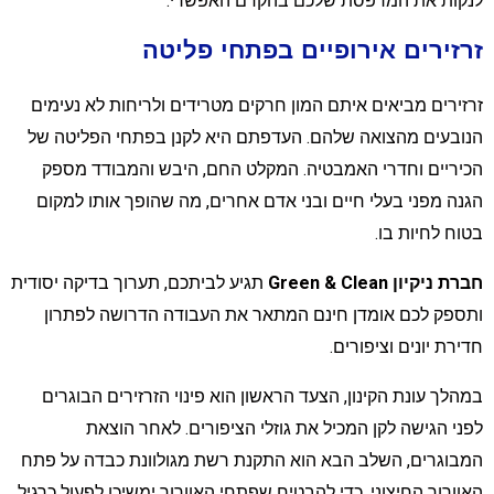
נקות את המרפסת שלכם בהקדם האפשרי.
רזירים אירופיים בפתחי פליטה
רזירים מביאים איתם המון חרקים מטרידים ולריחות לא נעימים
נובעים מהצואה שלהם. העדפתם היא לקנן בפתחי הפליטה של
כיריים וחדרי האמבטיה. המקלט החם, היבש והמבודד מספק
גנה מפני בעלי חיים ובני אדם אחרים, מה שהופך אותו למקום
טוח לחיות בו.
רת ניקיון Green & Clean
תגיע לביתכם, תערוך בדיקה יסודית
תספק לכם אומדן חינם המתאר את העבודה הדרושה לפתרון
דירת יונים וציפורים.
מהלך עונת הקינון, הצעד הראשון הוא פינוי הזרזירים הבוגרים
פני הגישה לקן המכיל את גוזלי הציפורים. לאחר הוצאת
מבוגרים, השלב הבא הוא התקנת רשת מגולוונת כבדה על פתח
אוורור החיצוני, כדי להבטיח שפתחי האוורור ימשיכו לפעול כרגיל.