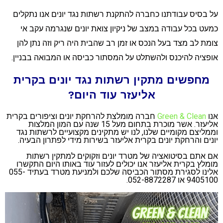
ל בסיס עבודתנו כחברה להתקנת רשתות נגד יונים אנו נתקלים
מעט בכל עבודה במצב של ניקיון צואת יונים שנגרמה עקב אי
ומת לב מצד בעל הנכס או זמן רב שהבית היה ריק וזה נתן להן
ופציה להיכנס ולהשתלט על המסתור כביסה או המבואה בבניין.
מחפשים מתקין רשתות נגד יונים בקרית
אליעזר עוד היום?
נו
Green & Clean
חברה מומלצת להרחקת יונים וציפורים בקרית
ליעזר.
אשר מוכרת בתחום מעל 15 שנה עם המון המלצות
ממליצם מקומיים שלנו, לנו יש מתקינים מקצועיים לרשתות נגד
ונים והרחקת יונים בקרית אליעזר בשירות מידי לפתרון הבעיה.
ם אתם בסיטואציה של מטרד יונים וזקוקים למתקין רשתות
ומלץ בקרית אליעזר אנו יכולים לעזור עוד באותו היום התקשרו
אלינו לסגירת מסתור הכביסה שלכם ולמניעת מטרד בעתיד 055-
94051 או 052-8872287.