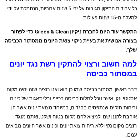
כל עבודות התיקון מגובות על ידי 5 שנות אחריות, הנתמכת על ידי
עלה מ-15 שנות פעילות.
התקשר עוד היום לחברת ניקיון Green & Clean כדי לפתור
צורה אנושית את בעיית ניקוי צואת היונים ממסתור הכביסה
לך.
מה חשוב ורצוי להתקין רשת נגד יונים
מסתור כביסה
בר ראשון, מסתור כביסה שמו כן הוא ואנו רוצים שזה יהיה מקום
סטטי ונקי אשר נוכל לתלות כביסה בכייף ובלי דאגות של כינים
ריחות חזקים שנתפסים בבגדים, במיוחד מצואת יונים אשר הן
והבת לקננן שם ולמצוא להם מקום בטוח ושקט, ואתם מנגד
וצים מקום נקי וללא ריחות צואת יונים וכינים אשר היונים מביאים
מם.