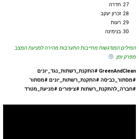
חדרה
זכרון יעקב
רעות
בנימינה
מילים המודגשות מחייבות התערבות מהירה למניעת המצב
פרק זמן
.
GreenAndClean 
התקנת_רשתות_נגד_יונים
מסתור_כביסה #התקנת_רשתות_יונים #מסתור
חברה_להתקנת_רשתות #ציפורים #מניעת_מטרד