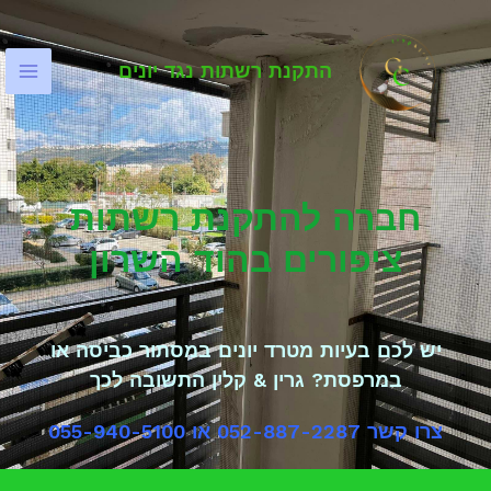
התקנת רשתות נגד יונים
חברה להתקנת רשתות
ציפורים בהוד השרון
יש לכם בעיות מטרד יונים במסתור כביסה או
במרפסת? גרין & קלין התשובה לכך
צרו קשר 052-887-2287 או 055-940-5100